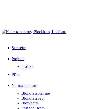
Zurück
Datenschutz
zum
Partnerlinks
Inhalt
Impressum
+49 (0)6242 83700 62
📧
Startseite
Projekte
Projekte
Pläne
Naturstammhaus
Blockhausplanung
Blockhausbau
Blockhaus
Post and Beam