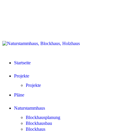
Zurück
Datenschutz
zum
Partnerlinks
Inhalt
Impressum
+49 (0)6242 83700 62
📧
Startseite
Projekte
Projekte
Pläne
Naturstammhaus
Blockhausplanung
Blockhausbau
Blockhaus