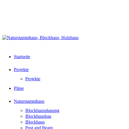
Zurück
Datenschutz
zum
Partnerlinks
Inhalt
Impressum
+49 (0)6242 83700 62
📧
Startseite
Projekte
Projekte
Pläne
Naturstammhaus
Blockhausplanung
Blockhausbau
Blockhaus
Post and Beam