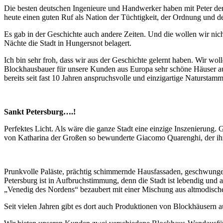
Die besten deutschen Ingenieure und Handwerker haben mit Peter dem 
heute einen guten Ruf als Nation der Tüchtigkeit, der Ordnung und de
Es gab in der Geschichte auch andere Zeiten. Und die wollen wir nich
Nächte die Stadt in Hungersnot belagert.
Ich bin sehr froh, dass wir aus der Geschichte gelernt haben. Wir w
Blockhausbauer für unsere Kunden aus Europa sehr schöne Häuser aus
bereits seit fast 10 Jahren anspruchsvolle und einzigartige Naturs
Sankt Petersburg….!
Perfektes Licht. Als wäre die ganze Stadt eine einzige Inszenierung.
von Katharina der Großen so bewunderte Giacomo Quarenghi, der ihr d
Prunkvolle Paläste, prächtig schimmernde Hausfassaden, geschwunge
Petersburg ist in Aufbruchstimmung, denn die Stadt ist lebendig und 
„Venedig des Nordens“ bezaubert mit einer Mischung aus altmodisch
Seit vielen Jahren gibt es dort auch Produktionen von Blockhäusern au