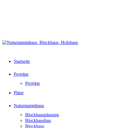
Zurück
Datenschutz
zum
Partnerlinks
Inhalt
Impressum
+49 (0)6242 83700 62
📧
Startseite
Projekte
Projekte
Pläne
Naturstammhaus
Blockhausplanung
Blockhausbau
Blockhaus