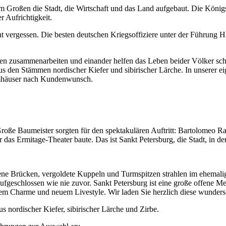
Großen die Stadt, die Wirtschaft und das Land aufgebaut. Die Königsf
r Aufrichtigkeit.
t vergessen. Die besten deutschen Kriegsoffiziere unter der Führung Hi
ollen zusammenarbeiten und einander helfen das Leben beider Völker sc
 den Stämmen nordischer Kiefer und sibirischer Lärche. In unserer ei
tammhäuser nach Kundenwunsch.
 Große Baumeister sorgten für den spektakulären Auftritt: Bartolomeo R
as Ermitage-Theater baute. Das ist Sankt Petersburg, die Stadt, in de
ne Brücken, vergoldete Kuppeln und Turmspitzen strahlen im ehemalig
aufgeschlossen wie nie zuvor. Sankt Petersburg ist eine große offene 
em Charme und neuem Livestyle. Wir laden Sie herzlich diese wunders
s nordischer Kiefer, sibirischer Lärche und Zirbe.