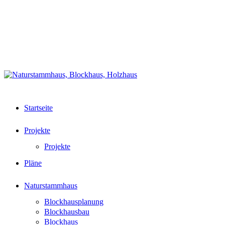
Zurück
Datenschutz
zum
Partnerlinks
Inhalt
Impressum
+49 (0)6242 83700 62
📧
Startseite
Projekte
Projekte
Pläne
Naturstammhaus
Blockhausplanung
Blockhausbau
Blockhaus